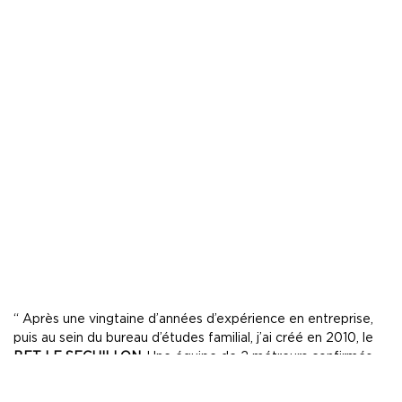
“ Après une vingtaine d’années d’expérience en entreprise,
puis au sein du bureau d’études familial, j’ai créé en 2010, le
BET LE SEGUILLON
. Une équipe de 2 métreurs confirmés
et une secrétaire m’assiste à ce jour quotidiennement.